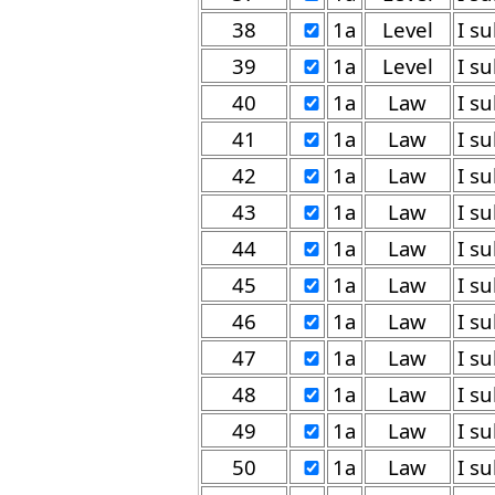
38
1a
Level
39
1a
Level
40
1a
Law
41
1a
Law
42
1a
Law
43
1a
Law
44
1a
Law
45
1a
Law
46
1a
Law
47
1a
Law
48
1a
Law
49
1a
Law
50
1a
Law