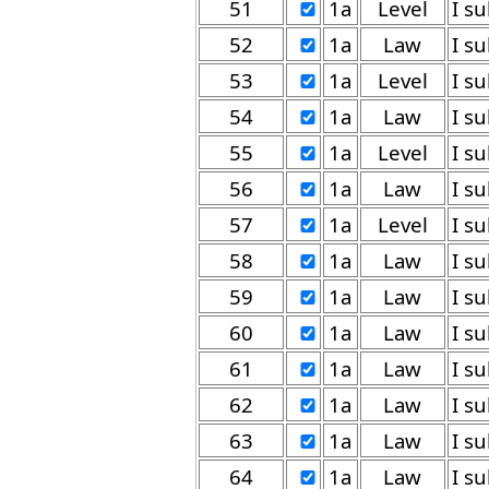
51
1a
Level
52
1a
Law
53
1a
Level
54
1a
Law
55
1a
Level
56
1a
Law
57
1a
Level
58
1a
Law
59
1a
Law
60
1a
Law
61
1a
Law
62
1a
Law
63
1a
Law
64
1a
Law