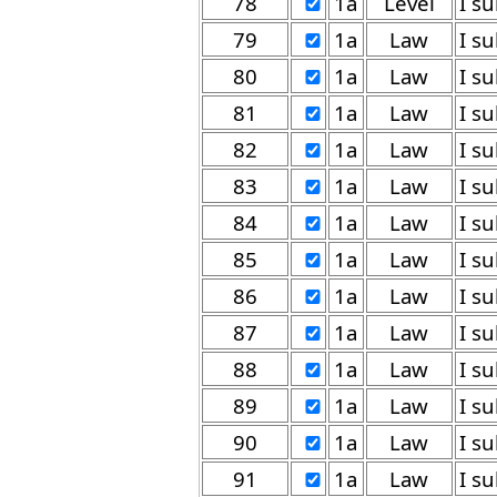
78
1a
Level
79
1a
Law
80
1a
Law
81
1a
Law
82
1a
Law
83
1a
Law
84
1a
Law
85
1a
Law
86
1a
Law
87
1a
Law
88
1a
Law
89
1a
Law
90
1a
Law
91
1a
Law