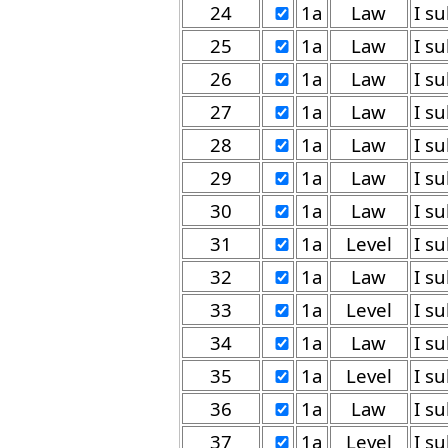
24
1a
Law
25
1a
Law
26
1a
Law
27
1a
Law
28
1a
Law
29
1a
Law
30
1a
Law
31
1a
Level
32
1a
Law
33
1a
Level
34
1a
Law
35
1a
Level
36
1a
Law
37
1a
Level