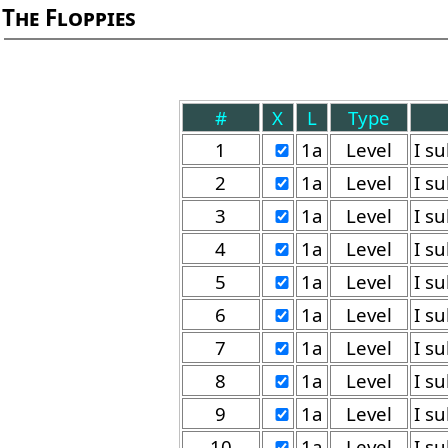
The Floppies
#
X
L
Type
1
1a
Level
2
1a
Level
3
1a
Level
4
1a
Level
5
1a
Level
6
1a
Level
7
1a
Level
8
1a
Level
9
1a
Level
10
1a
Level