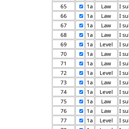
65
1a
Law
66
1a
Law
67
1a
Law
68
1a
Law
69
1a
Level
70
1a
Law
71
1a
Law
72
1a
Level
73
1a
Law
74
1a
Level
75
1a
Law
76
1a
Law
77
1a
Level